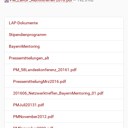
PM_LaKoF_Alumnitreffen 2018.pdf
— 192.0 KB
LAP-Dokumente
N
a
Stipendienprogramm
v
i
BayernMentoring
g
Pressemitteilungen_alt
a
t
PM_58Landeskonferenz_20161.pdf
i
o
PressemitteilungMrz2016.pdf
n
201606_Netzwerktreffen_BayernMentoring_01.pdf
PMJuli20131.pdf
PMNovember2012.pdf