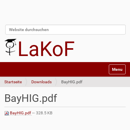
Website durchsuchen
Erweiterte Suche…
LaKoF
Navigatio
Startseite
Downloads
BayHIG.pdf
BayHIG.pdf
BayHIG.pdf
— 328.5 KB