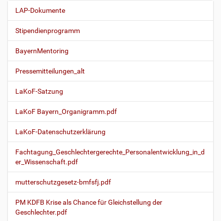
LAP-Dokumente
N
a
Stipendienprogramm
v
i
BayernMentoring
g
Pressemitteilungen_alt
a
t
LaKoF-Satzung
i
o
LaKoF Bayern_Organigramm.pdf
n
LaKoF-Datenschutzerklärung
Fachtagung_Geschlechtergerechte_Personalentwicklung_in_d
er_Wissenschaft.pdf
mutterschutzgesetz-bmfsfj.pdf
PM KDFB Krise als Chance für Gleichstellung der
Geschlechter.pdf