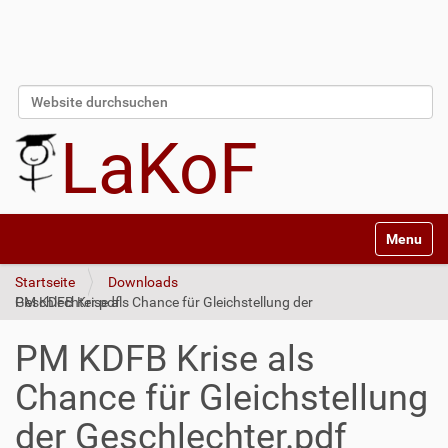
Website durchsuchen
Erweiterte Suche…
LaKoF
Navigatio
Startseite
Downloads
PM KDFB Krise als Chance für Gleichstellung der Geschlechter.pdf
PM KDFB Krise als
Chance für Gleichstellung
der Geschlechter.pdf