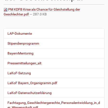
PM KDFB Krise als Chance für Gleichstellung der
Geschlechter.pdf
— 287.0 KB
LAP-Dokumente
N
a
Stipendienprogramm
v
i
BayernMentoring
g
Pressemitteilungen_alt
a
t
LaKoF-Satzung
i
o
LaKoF Bayern_Organigramm.pdf
n
LaKoF-Datenschutzerklärung
Fachtagung_Geschlechtergerechte_Personalentwicklung_in_d
er_Wissenschaft.pdf