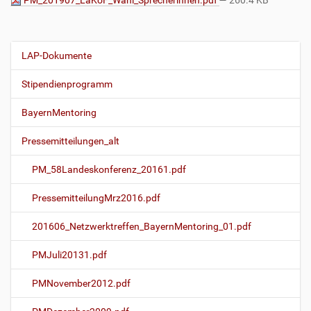
PM_201907_LaKoF_Wahl_Sprecherinnen.pdf
— 260.4 KB
LAP-Dokumente
N
a
Stipendienprogramm
v
i
BayernMentoring
g
Pressemitteilungen_alt
a
t
PM_58Landeskonferenz_20161.pdf
i
o
PressemitteilungMrz2016.pdf
n
201606_Netzwerktreffen_BayernMentoring_01.pdf
PMJuli20131.pdf
PMNovember2012.pdf