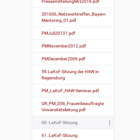
PressemitteilungMrz2016.pdf
n
201606_Netzwerktreffen_Bayern
Mentoring_01.pdf
PMJuli20131.pdf
PMNovember2012.pdf
PMDezember2009.pdf
59.LaKoF-Sitzung der HAW in
Regensburg
PM_LaKoF_HAW-Seminar.pdf
UR_PM_056_Frauenbeauftragte
Universitätsleitung.pdf
60. LaKoF-Sitzung
61. LaKoF-Sitzung