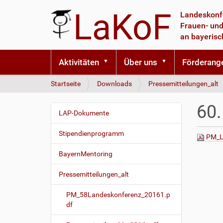
LaKoF
Landeskonf
Frauen- und
an bayeris
Aktivitäten
Über uns
Förderang
S
Startseite
Downloads
Pressemitteilungen_alt
i
e
60.
s
LAP-Dokumente
N
i
a
n
Stipendienprogramm
PM_La
v
d
i
h
BayernMentoring
i
g
e
Pressemitteilungen_alt
a
r
t
PM_58Landeskonferenz_20161.p
i
df
o