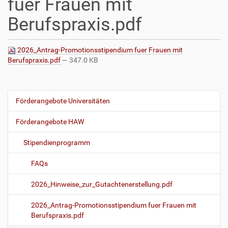
fuer Frauen mit
Berufspraxis.pdf
2026_Antrag-Promotionsstipendium fuer Frauen mit
Berufspraxis.pdf
— 347.0 KB
Förderangebote Universitäten
N
a
Förderangebote HAW
v
i
Stipendienprogramm
g
FAQs
a
t
2026_Hinweise_zur_Gutachtenerstellung.pdf
i
o
2026_Antrag-Promotionsstipendium fuer Frauen mit
Berufspraxis.pdf
n