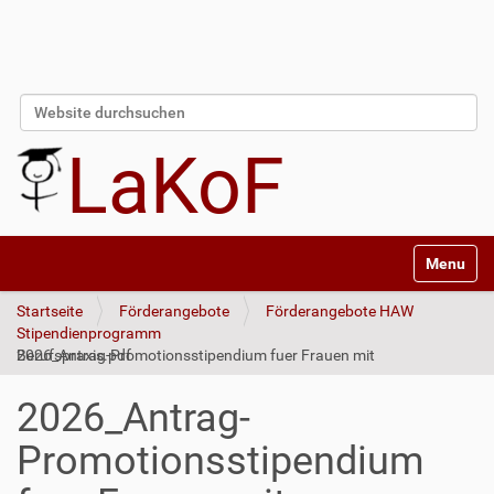
Website durchsuchen
Erweiterte Suche…
LaKoF
Navigatio
Startseite
Förderangebote
Förderangebote HAW
Stipendienprogramm
2026_Antrag-Promotionsstipendium fuer Frauen mit Berufspraxis.pdf
2026_Antrag-
Promotionsstipendium