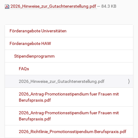
2026_Hinweise_zur_Gutachtenerstellung.pdf
— 84.3 KB
Förderangebote Universitäten
N
a
Förderangebote HAW
v
i
Stipendienprogramm
g
FAQs
a
t
2026_Hinweise_zur_Gutachtenerstellung.pdf
i
o
2026_Antrag-Promotionsstipendium fuer Frauen mit
Berufspraxis.pdf
n
2026_Antrag-Promotionsstipendium fuer Frauen mit
Berufspraxis.pdf
2026_Richtlinie_Promotionsstipendium Berufspraxis.pdf