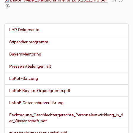
LaKoF-Weber_Stellungnahme für 20.6.2022_HIG.pdf
— 311.5
KB
LAP-Dokumente
N
a
Stipendienprogramm
v
i
BayernMentoring
g
Pressemitteilungen_alt
a
t
LaKoF-Satzung
i
o
LaKoF Bayern_Organigramm.pdf
n
LaKoF-Datenschutzerklärung
Fachtagung_Geschlechtergerechte_Personalentwicklung_in_d
er_Wissenschaft.pdf