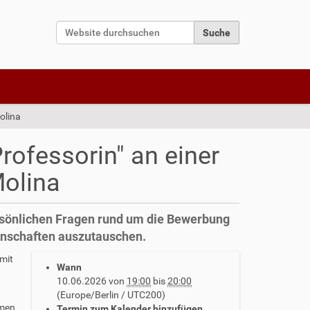
Website durchsuchen
Erweiterte Suche…
olina
rofessorin" an einer
Molina
ersönlichen Fragen rund um die Bewerbung
enschaften auszutauschen.
mit
Wann
10.06.2026
von
19:00
bis
20:00
(Europe/Berlin / UTC200)
mmen
Termin zum Kalender hinzufügen