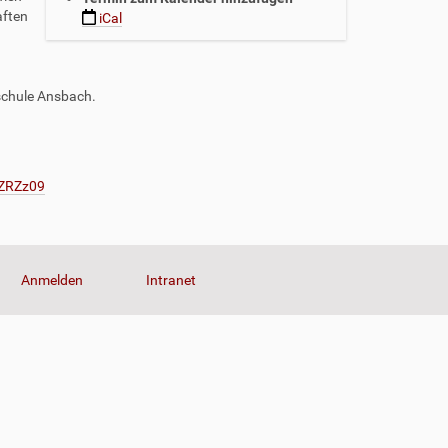
aften
iCal
schule Ansbach.
0ZRZz09
Anmelden
Intranet