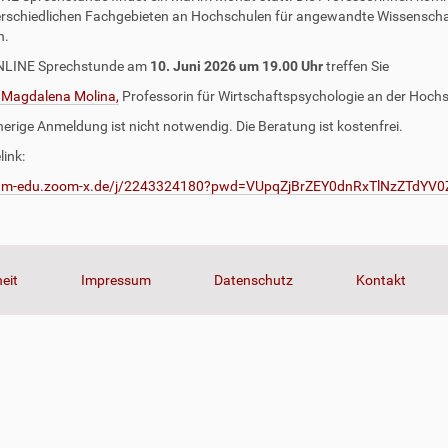
erschiedlichen Fachgebieten an Hochschulen für angewandte Wissensch
n.
ONLINE Sprechstunde am
10. Juni 2026 um 19.00 Uhr
treffen Sie
. Magdalena Molina,
Professorin für Wirtschaftspsychologie an der Hoch
herige Anmeldung ist nicht notwendig. Die Beratung ist kostenfrei.
ink:
/hm-edu.zoom-x.de/j/2243324180?pwd=VUpqZjBrZEY0dnRxTlNzZTdYV
heit
Impressum
Datenschutz
Kontakt