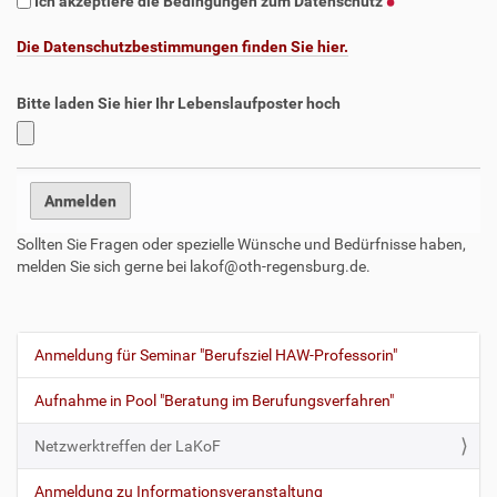
Ich akzeptiere die Bedingungen zum Datenschutz
Die Datenschutzbestimmungen finden Sie hier.
Bitte laden Sie hier Ihr Lebenslaufposter hoch
Sollten Sie Fragen oder spezielle Wünsche und Bedürfnisse haben,
melden Sie sich gerne bei lakof@oth-regensburg.de.
Anmeldung für Seminar "Berufsziel HAW-Professorin"
N
a
Aufnahme in Pool "Beratung im Berufungsverfahren"
v
i
Netzwerktreffen der LaKoF
g
Anmeldung zu Informationsveranstaltung