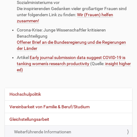
Sozialministeriums vor
Die inspirierenden Gedanken vieler großartiger Frauen sind
unter folgendem Link zu finden:
Wir (Frauen) helfen
zusammen!
Corona-Krise: Junge Wissenschaftler kritisieren
Benachteiligung
Offener Brief an die Bundesregierung und die Regierungen
der Länder
Artikel
Early journal submission data suggest COVID-19 is
tanking women's research productivity
(Quelle:
insight higher
ed)
Hochschulpolitik
N
a
Vereinbarkeit von Familie & Beruf/Studium
v
i
Gleichstellungsarbeit
g
Weiterführende Informationen
a