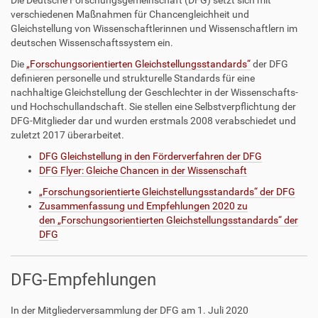
Die Deutsche Forschungsgemeinschaft (DFG) setzt sich mit
verschiedenen Maßnahmen für Chancengleichheit und
Gleichstellung von Wissenschaftlerinnen und Wissenschaftlern im
deutschen Wissenschaftssystem ein.
Die
„Forschungsorientierten Gleichstellungsstandards“
der DFG
definieren personelle und strukturelle Standards für eine
nachhaltige Gleichstellung der Geschlechter in der Wissenschafts-
und Hochschullandschaft. Sie stellen eine Selbstverpflichtung der
DFG-Mitglieder dar und wurden erstmals 2008 verabschiedet und
zuletzt 2017 überarbeitet.
DFG Gleichstellung in den Förderverfahren der DFG
DFG Flyer: Gleiche Chancen in der Wissenschaft
L
„Forschungsorientierte Gleichstellungsstandards“ der DFG
i
L
Zusammenfassung und Empfehlungen 2020 zu
n
i
den „Forschungsorientierten Gleichstellungsstandards“ der
k
n
DFG
a
k
u
a
DFG-Empfehlungen
f
u
P
f
D
P
In der Mitgliederversammlung der DFG am 1. Juli 2020