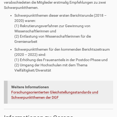
F
D
verabschiedeten die Mitglieder erstmalig Empfehlungen zu zwei
-
F
Schwerpunktthemen.
D
-
Schwerpunktthemen dieser ersten Berichtsrunde (2018 –
a
D
2020) waren:
t
a
(1) Rekrutierungsverfahren zur Gewinnung von
e
t
Wissenschaftlerinnen und
i
e
(2) Entlastung von Wissenschaftlerinnen für die
i
Gremienarbeit
Schwerpunktthemen für den kommenden Berichtszeitraum
(2020 – 2022) sind:
(1) Erhöhung des Frauenanteils in der Postdoc-Phase und
(2) Umgang der Hochschulen mit dem Thema
Vielfältigkeit/Diversität
Weitere Informationen
Forschungsorientierten Gleichstellungsstandards und
Schwerpunktthemen der DGF