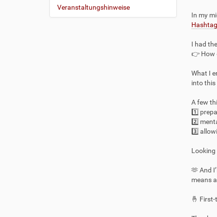
i
Veranstaltungshinweise
In my mi
g
Hashta
a
t
I had th
i
👉 How 
o
What I e
n
into thi
A few th
1️⃣ prep
2️⃣ ment
3️⃣ allo
Looking 
🫶 And I
means a 
🤞 First