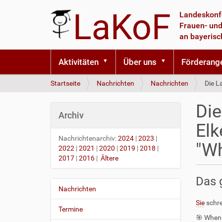
LaKoF
Landeskonf
Frauen- und
an bayeris
Aktivitäten
Über uns
Förderang
S
Startseite
Nachrichten
Nachrichten
Die L
i
e
Die
s
Archiv
i
Elk
n
Nachrichtenarchiv:
2024
|
2023
|
d
"W
2022
|
2021
|
2020
|
2019
|
2018
|
h
2017
|
2016
|
Ältere
i
e
Das 
r
Nachrichten
N
a
Sie
schre
Termine
v
🎯 When 